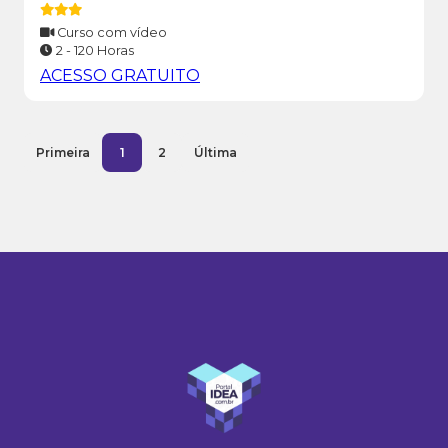
Curso com vídeo
2 - 120 Horas
ACESSO GRATUITO
Primeira
1
2
Última