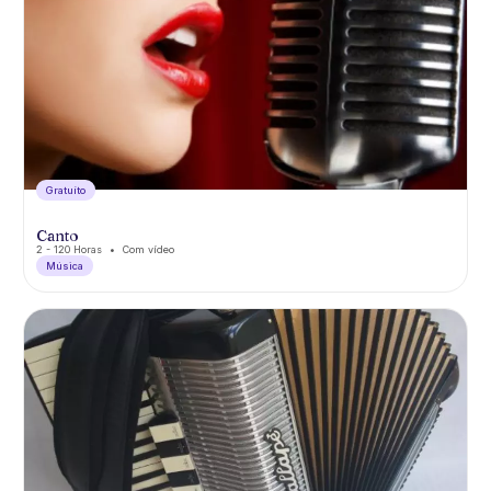
Gratuíto
Canto
2 - 120 Horas
Com vídeo
Música