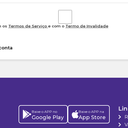
m os
Termos de Serviço
e com o
Termo de Invalidade
conta
Lin
Baixe o APP no
Baixe o APP na
Google Play
App Store
R
Va