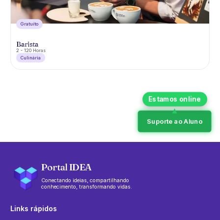
Gratuíto
Barista
2 - 120 Horas
Culinária
Suporte ao Aluno
Portal IDEA
Conectando ideias, compartilhando
conhecimento, transformando vidas.
Links rápidos