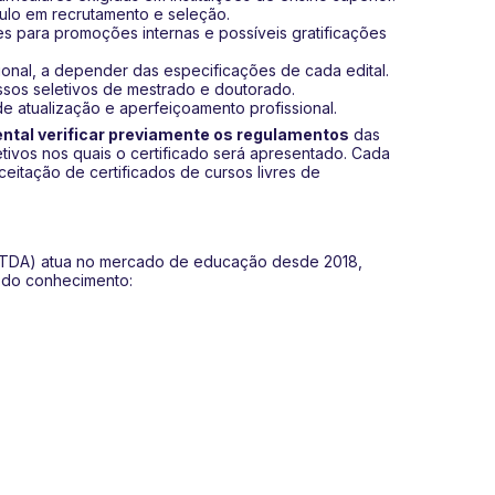
culo em recrutamento e seleção.
s para promoções internas e possíveis gratificações
ional, a depender das especificações de cada edital.
ssos seletivos de mestrado e doutorado.
de atualização e aperfeiçoamento profissional.
tal verificar previamente os regulamentos
das
etivos nos quais o certificado será apresentado. Cada
aceitação de certificados de cursos livres de
 LTDA) atua no mercado de educação desde 2018,
s do conhecimento: