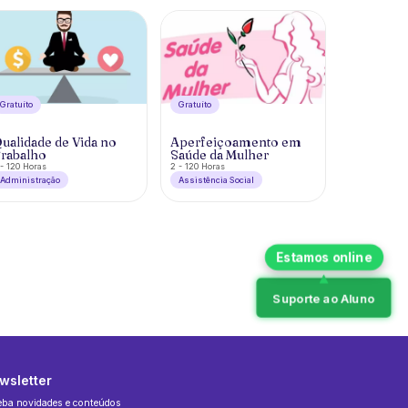
Gratuíto
Gratuíto
ualidade de Vida no
Aperfeiçoamento em
rabalho
Saúde da Mulher
- 120 Horas
2 - 120 Horas
Administração
Assistência Social
Suporte ao Aluno
wsletter
eba novidades e conteúdos