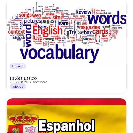
Gratuíto
Inglês Básico
2 - 120 Horas
Com vídeo
Idiomas