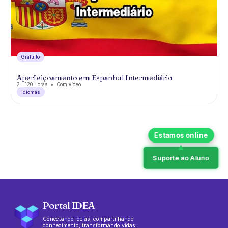
Gratuíto
Aperfeiçoamento em Espanhol Intermediário
2 - 120 Horas
Com vídeo
Idiomas
Suporte ao Aluno
Portal IDEA
Conectando ideias, compartilhando
conhecimento, transformando vidas.