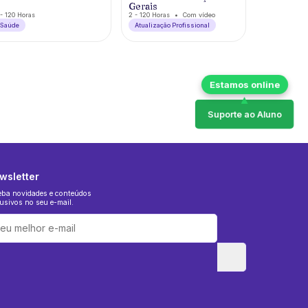
Gerais
- 120 Horas
2 - 120 Horas
Com vídeo
Saúde
Atualização Profissional
Suporte ao Aluno
wsletter
eba novidades e conteúdos
usivos no seu e-mail.