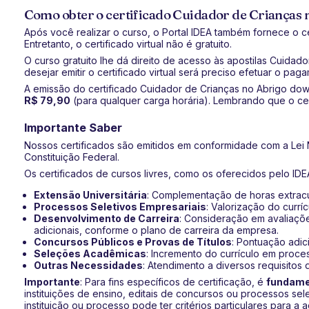
Como obter o certificado Cuidador de Crianças
Após você realizar o curso, o Portal IDEA também fornece o c
Entretanto, o certificado virtual não é gratuito.
O curso gratuito lhe dá direito de acesso às apostilas Cuidado
desejar emitir o certificado virtual será preciso efetuar o pag
A emissão do certificado Cuidador de Crianças no Abrigo dow
R$ 79,90
(para qualquer carga horária). Lembrando que o certi
Importante Saber
Nossos certificados são emitidos em conformidade com a Lei N
Constituição Federal.
Os certificados de cursos livres, como os oferecidos pelo IDEA
Extensão Universitária
: Complementação de horas extracur
Processos Seletivos Empresariais
: Valorização do currí
Desenvolvimento de Carreira
: Consideração em avaliaçõe
adicionais, conforme o plano de carreira da empresa.
Concursos Públicos e Provas de Títulos
: Pontuação adic
Seleções Acadêmicas
: Incremento do currículo em proce
Outras Necessidades
: Atendimento a diversos requisitos 
Importante
: Para fins específicos de certificação, é
fundamen
instituições de ensino, editais de concursos ou processos sel
instituição ou processo pode ter critérios particulares para a 