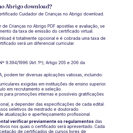
 no Abrigo download?
ertificado Cuidador de Crianças no Abrigo download.
r de Crianças no Abrigo PDF apostilas e avaliação, se
amento da taxa de emissão do certificado virtual.
nload é totalmente opcional e é cobrada uma taxa de
ficado será um diferencial curricular.
º 9.394/1996 (Art. 1º); Artigo 205 e 206 da
, podem ter diversas aplicações valiosas, incluindo:
riculares exigidas em instituições de ensino superior.
culo em recrutamento e seleção.
s para promoções internas e possíveis gratificações
ional, a depender das especificações de cada edital.
ssos seletivos de mestrado e doutorado.
de atualização e aperfeiçoamento profissional.
tal verificar previamente os regulamentos
das
etivos nos quais o certificado será apresentado. Cada
aceitação de certificados de cursos livres de