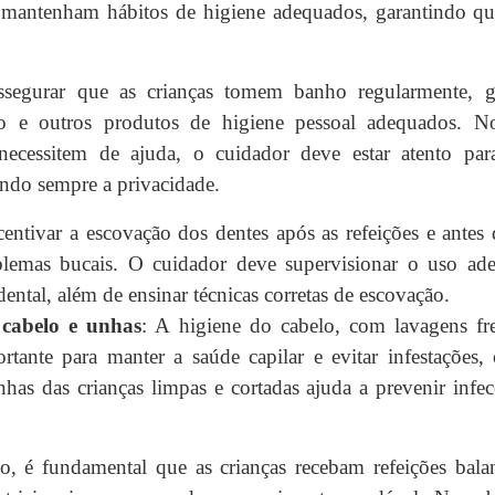
e mantenham hábitos de higiene adequados, garantindo que
ssegurar que as crianças tomem banho regularmente, 
o e outros produtos de higiene pessoal adequados. No
ecessitem de ajuda, o cuidador deve estar atento para
tando sempre a privacidade.
centivar a escovação dos dentes após as refeições e antes 
blemas bucais. O cuidador deve supervisionar o uso a
ental, além de ensinar técnicas corretas de escovação.
cabelo e unhas
: A higiene do cabelo, com lavagens fr
rtante para manter a saúde capilar e evitar infestações
nhas das crianças limpas e cortadas ajuda a prevenir inf
o, é fundamental que as crianças recebam refeições bal