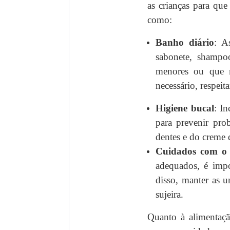
as crianças para qu
como:
Banho diário
: A
sabonete, shampo
menores ou que n
necessário, respei
Higiene bucal
: In
para prevenir pro
dentes e do creme d
Cuidados com o 
adequados, é impo
disso, manter as u
sujeira.
Quanto à alimentaçã