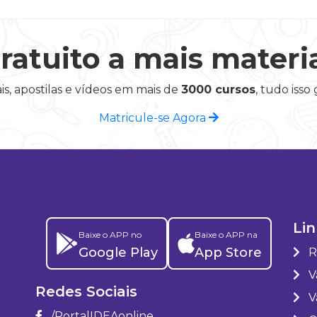
ratuito a mais materi
is, apostilas e vídeos em mais de
3000 cursos
, tudo isso
Matricule-se Agora
Lin
Baixe o APP no
Baixe o APP na
Google Play
App Store
R
Va
Redes Sociais
V
/PortalIDEAonline