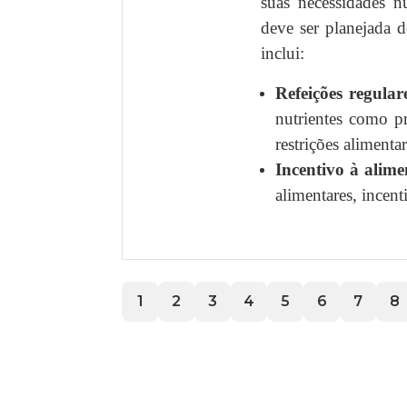
suas necessidades n
deve ser planejada d
inclui:
Refeições regular
nutrientes como pr
restrições alimentar
Incentivo à alim
alimentares, incent
1
2
3
4
5
6
7
8