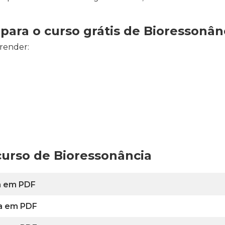
ara o curso grátis de Bioressonân
prender:
curso de Bioressonância
ia em PDF
ia em PDF