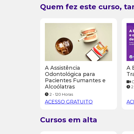
Quem fez este curso, t
A 
A Assistência
Tr
Odontológica para
Pacientes Fumantes e
C
Alcoólatras
2
2 - 120 Horas
ACESSO GRATUITO
AC
Cursos em alta