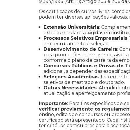
9.394/1996 (Art. 1º); Artigo 205 e 206 da
Os certificados de cursos livres, como o
podem ter diversas aplicações valiosas, 
Extensão Universitária
: Complemen
extracurriculares exigidas em institui
Processos Seletivos Empresariais
:
em recrutamento e seleção.
Desenvolvimento de Carreira
: Con
para promoções internas e possíveis gr
conforme o plano de carreira da emp
Concursos Públicos e Provas de Tí
adicional, a depender das especificaç
Seleções Acadêmicas
: Incremento
seletivos de mestrado e doutorado.
Outras Necessidades
: Atendimento 
atualização e aperfeiçoamento profiss
Importante
: Para fins específicos de ce
verificar previamente os regulamen
ensino, editais de concursos ou processo
certificado será apresentado. Cada inst
ter critérios particulares para a aceitaç