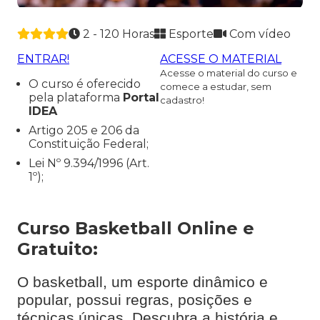
2 - 120 Horas
Esporte
Com vídeo
ENTRAR!
ACESSE O MATERIAL
Acesse o material do curso e
O curso é oferecido
comece a estudar, sem
pela plataforma
Portal
cadastro!
IDEA
Artigo 205 e 206 da
Constituição Federal;
Lei Nº 9.394/1996 (Art.
1º);
Curso Basketball Online e
Gratuito:
O basketball, um esporte dinâmico e
popular, possui regras, posições e
técnicas únicas. Descubra a história e