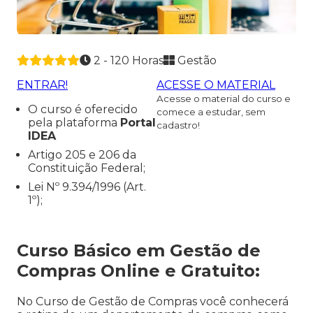
2 - 120 Horas
Gestão
ENTRAR!
ACESSE O MATERIAL
Acesse o material do curso e
O curso é oferecido
comece a estudar, sem
pela plataforma
Portal
cadastro!
IDEA
Artigo 205 e 206 da
Constituição Federal;
Lei Nº 9.394/1996 (Art.
1º);
Curso Básico em Gestão de
Compras Online e Gratuito:
No Curso de Gestão de Compras você conhecerá