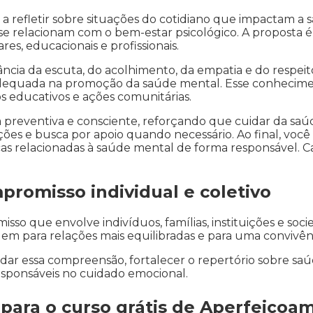
o a refletir sobre situações do cotidiano que impacta
s se relacionam com o bem-estar psicológico. A proposta é
s, educacionais e profissionais.
cia da escuta, do acolhimento, da empatia e do respeit
adequada na promoção da saúde mental. Esse conhecime
os educativos e ações comunitárias.
reventiva e consciente, reforçando que cuidar da saúd
ções e busca por apoio quando necessário. Ao final, você
s relacionadas à saúde mental de forma responsável. Ca
romisso individual e coletivo
o que envolve indivíduos, famílias, instituições e soc
buem para relações mais equilibradas e para uma convivên
dar essa compreensão, fortalecer o repertório sobre sa
esponsáveis no cuidado emocional.
para o curso grátis de Aperfeiço