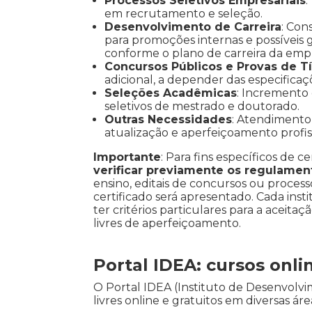
Processos Seletivos Empresariais
:
em recrutamento e seleção.
Desenvolvimento de Carreira
: Con
para promoções internas e possíveis gr
conforme o plano de carreira da emp
Concursos Públicos e Provas de Tí
adicional, a depender das especificaç
Seleções Acadêmicas
: Incremento
seletivos de mestrado e doutorado.
Outras Necessidades
: Atendimento 
atualização e aperfeiçoamento profiss
Importante
: Para fins específicos de ce
verificar previamente os regulamen
ensino, editais de concursos ou processo
certificado será apresentado. Cada inst
ter critérios particulares para a aceitaç
livres de aperfeiçoamento.
Portal IDEA: cursos onli
O Portal IDEA (Instituto de Desenvol
livres online e gratuitos em diversas á