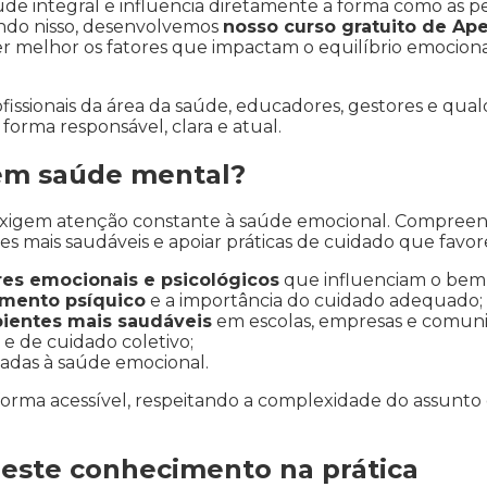
úde integral e influencia diretamente a forma como as p
ando nisso, desenvolvemos
nosso curso gratuito de A
melhor os fatores que impactam o equilíbrio emocional
ofissionais da área da saúde, educadores, gestores e qua
orma responsável, clara e atual.
 em saúde mental?
xigem atenção constante à saúde emocional. Compreen
s mais saudáveis e apoiar práticas de cuidado que favor
es emocionais e psicológicos
que influenciam o bem-
imento psíquico
e a importância do cuidado adequado;
ientes mais saudáveis
em escolas, empresas e comuni
e de cuidado coletivo;
adas à saúde emocional.
orma acessível, respeitando a complexidade do assunto e
 este conhecimento na prática