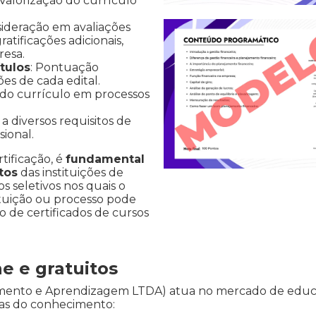
 Valorização do currículo
sideração em avaliações
atificações adicionais,
resa.
tulos
: Pontuação
ões de cada edital.
 do currículo em processos
a diversos requisitos de
ional.
rtificação, é
fundamental
tos
das instituições de
s seletivos nos quais o
ituição ou processo pode
ão de certificados de cursos
ne e gratuitos
vimento e Aprendizagem LTDA) atua no mercado de educ
reas do conhecimento: