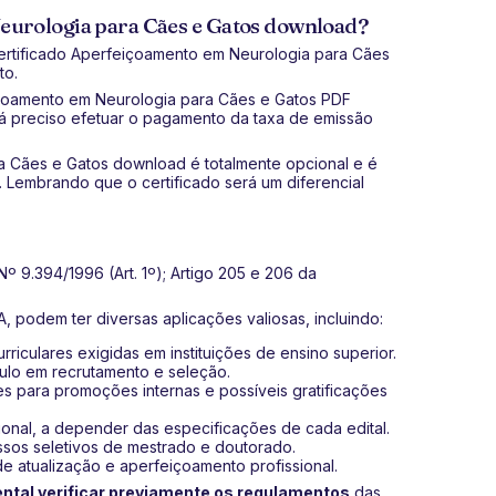
eurologia para Cães e Gatos download?
certificado Aperfeiçoamento em Neurologia para Cães
to.
eiçoamento em Neurologia para Cães e Gatos PDF
 será preciso efetuar o pagamento da taxa de emissão
a Cães e Gatos download é totalmente opcional e é
. Lembrando que o certificado será um diferencial
º 9.394/1996 (Art. 1º); Artigo 205 e 206 da
, podem ter diversas aplicações valiosas, incluindo:
riculares exigidas em instituições de ensino superior.
culo em recrutamento e seleção.
s para promoções internas e possíveis gratificações
ional, a depender das especificações de cada edital.
ssos seletivos de mestrado e doutorado.
de atualização e aperfeiçoamento profissional.
tal verificar previamente os regulamentos
das