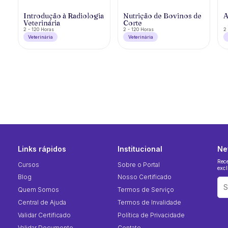
Introdução à Radiologia
Nutrição de Bovinos de
A
Veterinária
Corte
2 - 120 Horas
2 - 120 Horas
2 
Veterinária
Veterinária
Links rápidos
Institucional
Ne
Rec
Cursos
Sobre o Portal
excl
Blog
Nosso Certificado
Quem Somos
Termos de Serviço
Central de Ajuda
Termos de Invalidade
Validar Certificado
Política de Privacidade
Validar Documento
Contato