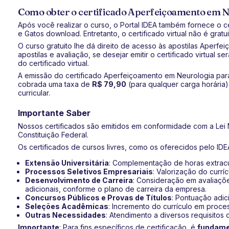
Como obter o certificado Aperfeiçoamento em N
Após você realizar o curso, o Portal IDEA também fornece o 
e Gatos download. Entretanto, o certificado virtual não é gratui
O curso gratuito lhe dá direito de acesso às apostilas Aperf
apostilas e avaliação, se desejar emitir o certificado virtual
do certificado virtual.
A emissão do certificado Aperfeiçoamento em Neurologia par
cobrada uma taxa de
R$ 79,90
(para qualquer carga horária)
curricular.
Importante Saber
Nossos certificados são emitidos em conformidade com a Lei N
Constituição Federal.
Os certificados de cursos livres, como os oferecidos pelo IDEA
Extensão Universitária
: Complementação de horas extracur
Processos Seletivos Empresariais
: Valorização do currí
Desenvolvimento de Carreira
: Consideração em avaliaçõe
adicionais, conforme o plano de carreira da empresa.
Concursos Públicos e Provas de Títulos
: Pontuação adic
Seleções Acadêmicas
: Incremento do currículo em proce
Outras Necessidades
: Atendimento a diversos requisitos 
Importante
: Para fins específicos de certificação, é
fundamen