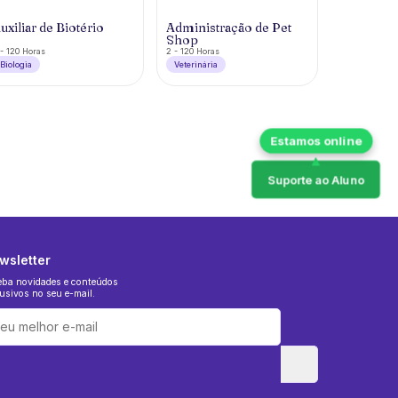
uxiliar de Biotério
Administração de Pet
Shop
- 120 Horas
2 - 120 Horas
Biologia
Veterinária
Suporte ao Aluno
wsletter
eba novidades e conteúdos
usivos no seu e-mail.