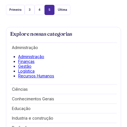
Primeira
3
4
5
Última
Explore nossas categorias
Administração
Administração
Finanças
Gestão
Logística
Recursos Humanos
Ciências
Biologia
Conhecimentos Gerais
Ciência
Ciências da natureza
Animais
Educação
Ciências exatas
Artes
Ciências humanas
Culinária
Educação
Industria e construção
Física quântica
Estética e Beleza
Educação Física