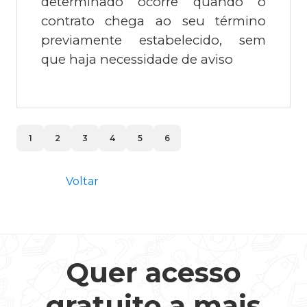
determinado ocorre quando o
contrato chega ao seu término
previamente estabelecido, sem
que haja necessidade de aviso
1
2
3
4
5
6
Voltar
Quer acesso
gratuito a mais