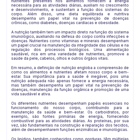
nutrientes presentes nos alimentos fornecem a energia
necessária para as atividades diárias, auxiliam no crescimento
e desenvolvimento, e sustentam a função dos sistemas do
corpo. Além disso, uma dieta equilibrada e nutritiva
desempenha um papel vital na prevenção de doenças
crônicas, como diabetes, doenças cardíacas e obesidade.
A nutrição também tem um impacto direto na função do sistema
imunológico, auxiliando na defesa do corpo contra infecções e
doenças. Nutrientes como vitaminas e minerais desempenham
um papel crucial na manutenção da integridade das células e na
regulação dos processos biológicos. Uma alimentação
saudável, rica em uma variedade de nutrientes, promove a
saúde da pele, cabelos, olhos e outros órgãos vitais.
Em resumo, a definição de nutrição engloba a compreensão de
como os alimentos e nutrientes afetam nosso corpo e bem-
estar. Sua importância para a saúde é inegável, pois uma
nutrição adequada não apenas fornece a energia necessária,
mas também desempenha um papel vital na prevenção de
doenças, manutenção da função orgânica e promoção de uma
vida saudável e ativa.
Os diferentes nutrientes desempenham papéis essenciais no
funcionamento do nosso corpo, contribuindo para a
manutenção da saúde e bem-estar. Os carboidratos, por
exemplo, são fontes primárias de energia, fornecendo
combustível para as atividades diárias. As proteínas, por sua
vez, são fundamentais na construção e reparação dos tecidos,
além de desempenharem funções enzimáticas e imunológicas.
Os lipídios, também conhecidos como gorduras, têm múltiplas