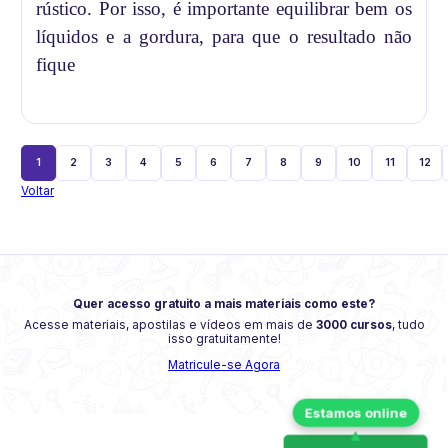
rústico. Por isso, é importante equilibrar bem os
líquidos e a gordura, para que o resultado não
fique
1
2
3
4
5
6
7
8
9
10
11
12
Voltar
Quer acesso gratuito a mais materiais como este?
Acesse materiais, apostilas e vídeos em mais de
3000 cursos
, tudo
isso gratuitamente!
Matricule-se Agora