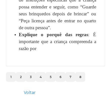
possa entender e seguir, como “Guarde
seus brinquedos depois de brincar” ou
“Peça licença antes de entrar no quarto
de outra pessoa”.
Explique o porquê das regras
: É
importante que a criança compreenda a
razão por
1
2
3
4
5
6
7
8
Voltar