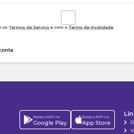
m os
Termos de Serviço
e com o
Termo de Invalidade
conta
Lin
Baixe o APP no
Baixe o APP na
Google Play
App Store
R
Va