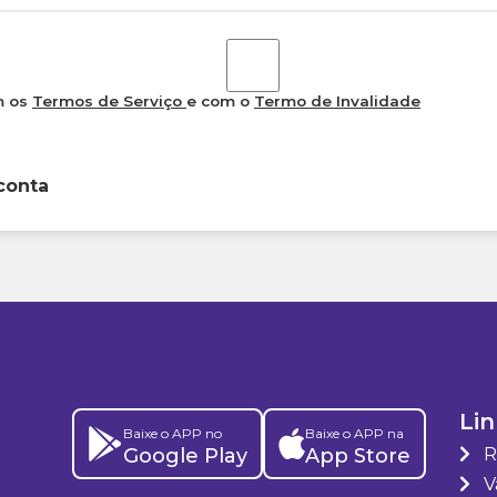
m os
Termos de Serviço
e com o
Termo de Invalidade
conta
Lin
Baixe o APP no
Baixe o APP na
Google Play
App Store
R
Va