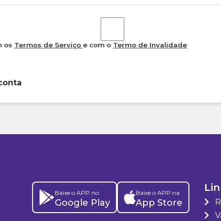
m os
Termos de Serviço
e com o
Termo de Invalidade
conta
Lin
Baixe o APP no
Baixe o APP na
Google Play
App Store
R
Va