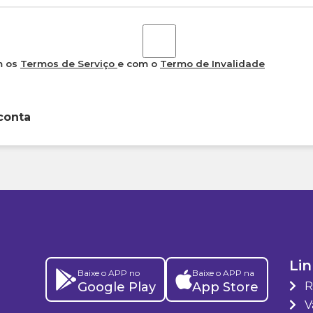
m os
Termos de Serviço
e com o
Termo de Invalidade
conta
Lin
Baixe o APP no
Baixe o APP na
Google Play
App Store
R
Va