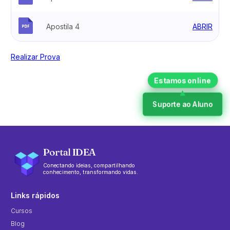
Apostila 4
ABRIR
Realizar Prova
Suporte ao Aluno
Portal IDEA
Conectando ideias, compartilhando
conhecimento, transformando vidas.
Links rápidos
Cursos
Blog