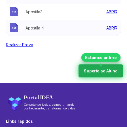
Apostila3
ABRIR
Apostila 4
ABRIR
Realizar Prova
Suporte ao Aluno
Portal IDEA
Conectando ideias, compartilhando
conhecimento, transformando vidas.
Links rápidos