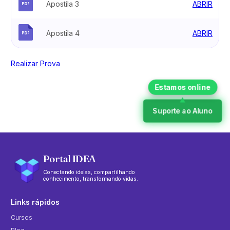
Apostila 3
ABRIR
Apostila 4
ABRIR
Realizar Prova
Suporte ao Aluno
Portal IDEA
Conectando ideias, compartilhando
conhecimento, transformando vidas.
Links rápidos
Cursos