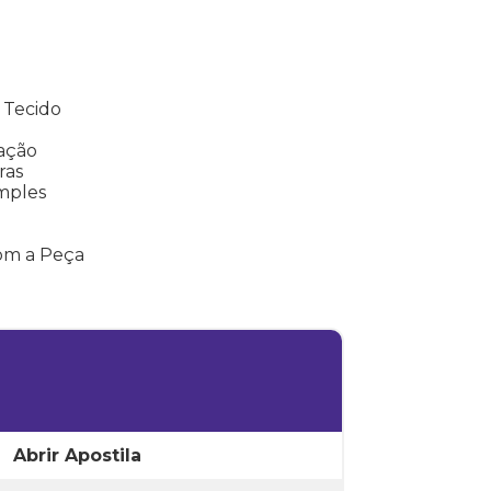
 Tecido
cação
ras
mples
com a Peça
Abrir Apostila