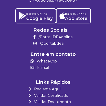
CNPJ: 30.363.776/0001-37
Baixe o APP no
Baixe o APP na
Google Play
App Store
Redes Sociais
/PortalIDEAonline
@portal.idea
Entre em contato
WhatsApp
E-mail
Links Rápidos
Reclame Aqui
Validar Certificado
Validar Documento