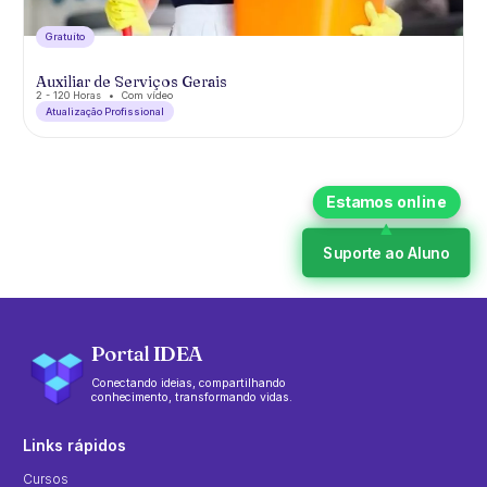
Gratuíto
Auxiliar de Serviços Gerais
2 - 120 Horas
Com vídeo
Atualização Profissional
Suporte ao Aluno
Portal IDEA
Conectando ideias, compartilhando
conhecimento, transformando vidas.
Links rápidos
Cursos