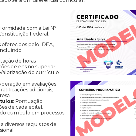
cado será um diferencial curricular.
nformidade com a Lei Nº
 Constituição Federal.
s oferecidos pelo IDEA,
incluindo:
tação de horas
ções de ensino superior.
 Valorização do currículo
sideração em avaliações
atificações adicionais,
resa.
tulos
: Pontuação
ões de cada edital.
 do currículo em processos
a diversos requisitos de
ional.