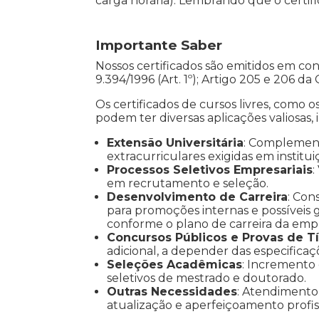
carga horária). Lembrando que o certifi
Importante Saber
Nossos certificados são emitidos em co
9.394/1996 (Art. 1º); Artigo 205 e 206 da
Os certificados de cursos livres, como o
podem ter diversas aplicações valiosas, 
Extensão Universitária
: Complemen
extracurriculares exigidas em institui
Processos Seletivos Empresariais
:
em recrutamento e seleção.
Desenvolvimento de Carreira
: Con
para promoções internas e possíveis gr
conforme o plano de carreira da emp
Concursos Públicos e Provas de Tí
adicional, a depender das especificaç
Seleções Acadêmicas
: Incremento
seletivos de mestrado e doutorado.
Outras Necessidades
: Atendimento 
atualização e aperfeiçoamento profiss