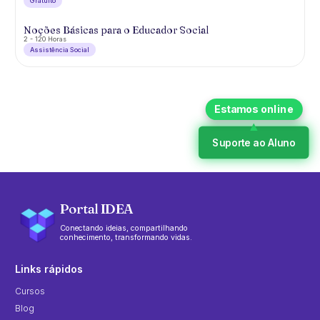
Gratuíto
Noções Básicas para o Educador Social
2 - 120 Horas
Assistência Social
Suporte ao Aluno
Portal IDEA
Conectando ideias, compartilhando
conhecimento, transformando vidas.
Links rápidos
Cursos
Blog