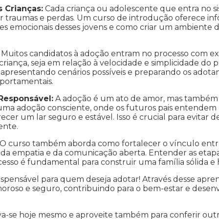
 Crianças:
Cada criança ou adolescente que entra no s
or traumas e perdas. Um curso de introdução oferece inf
des emocionais desses jovens e como criar um ambiente de
Muitos candidatos à adoção entram no processo com exp
iança, seja em relação à velocidade e simplicidade do 
e, apresentando cenários possíveis e preparando os adota
mportamentais.
Responsável:
A adoção é um ato de amor, mas também 
e uma adoção consciente, onde os futuros pais entendem
ecer um lar seguro e estável. Isso é crucial para evitar 
ente.
O curso também aborda como fortalecer o vínculo entre o
, da empatia e da comunicação aberta. Entender as etap
esso é fundamental para construir uma família sólida e
ispensável para quem deseja adotar! Através desse apre
oroso e seguro, contribuindo para o bem-estar e desen
va-se hoje mesmo e aproveite também para conferir out