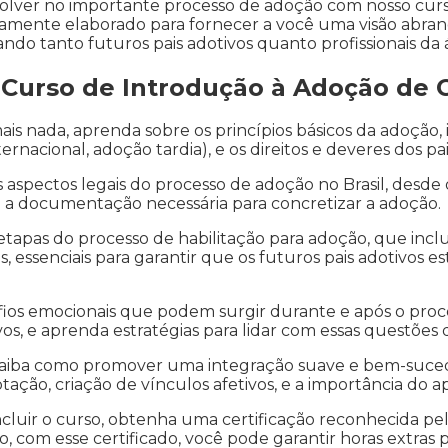
olver no importante processo de adoção com nosso curs
samente elaborado para fornecer a você uma visão abran
ndo tanto futuros pais adotivos quanto profissionais da 
o Curso de Introdução à Adoção de 
is nada, aprenda sobre os princípios básicos da adoção, 
ernacional, adoção tardia), e os direitos e deveres dos pai
 aspectos legais do processo de adoção no Brasil, desde o
e a documentação necessária para concretizar a adoção.
tapas do processo de habilitação para adoção, que incluem
, essenciais para garantir que os futuros pais adotivos e
ios emocionais que podem surgir durante e após o proce
os, e aprenda estratégias para lidar com essas questões 
aiba como promover uma integração suave e bem-sucedi
ação, criação de vínculos afetivos, e a importância do apo
cluir o curso, obtenha uma certificação reconhecida pe
o, com esse certificado, você pode garantir horas extras