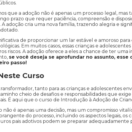
blicos.
mos que a adoção não é apenas um processo legal, mas
ngo prazo que requer paciência, compreensão e disposi
A adoção cria uma nova família, trazendo alegria e signif
adotado.
ficativa de proporcionar um lar estável e amoroso para
ológicas. Em muitos casos, essas crianças e adolescente
os riscos. A adoção oferece a eles a chance de ter uma i
nto,
se você deseja se aprofundar no assunto, esse
eiro passo!
 Neste Curso
transformador, tanto para as crianças e adolescentes env
aminho cheio de desafios e responsabilidades que exi
ciais. É aqui que o curso de Introdução à Adoção de Crian
 não é apenas uma decisão, mas um compromisso vitalíc
angente do processo, incluindo os aspectos legais, os cri
 futuros pais adotivos podem se preparar adequadamente 