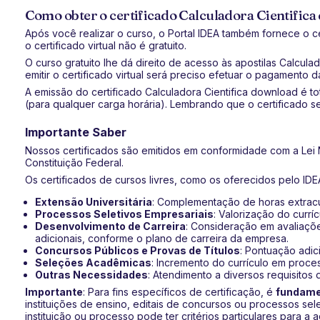
Como obter o certificado Calculadora Cientific
Após você realizar o curso, o Portal IDEA também fornece o ce
o certificado virtual não é gratuito.
O curso gratuito lhe dá direito de acesso às apostilas Calculad
emitir o certificado virtual será preciso efetuar o pagamento d
A emissão do certificado Calculadora Cientifica download é 
(para qualquer carga horária). Lembrando que o certificado ser
Importante Saber
Nossos certificados são emitidos em conformidade com a Lei N
Constituição Federal.
Os certificados de cursos livres, como os oferecidos pelo IDEA
Extensão Universitária
: Complementação de horas extracur
Processos Seletivos Empresariais
: Valorização do currí
Desenvolvimento de Carreira
: Consideração em avaliaçõe
adicionais, conforme o plano de carreira da empresa.
Concursos Públicos e Provas de Títulos
: Pontuação adic
Seleções Acadêmicas
: Incremento do currículo em proce
Outras Necessidades
: Atendimento a diversos requisitos 
Importante
: Para fins específicos de certificação, é
fundamen
instituições de ensino, editais de concursos ou processos sel
instituição ou processo pode ter critérios particulares para a 