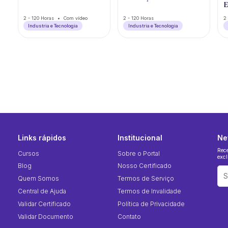
E
2 - 120 Horas
Com vídeo
2 - 120 Horas
2 
Industria e Tecnologia
Industria e Tecnologia
Links rápidos
Institucional
Ne
Rec
Cursos
Sobre o Portal
excl
Blog
Nosso Certificado
Quem Somos
Termos de Serviço
Central de Ajuda
Termos de Invalidade
Validar Certificado
Política de Privacidade
Validar Documento
Contato