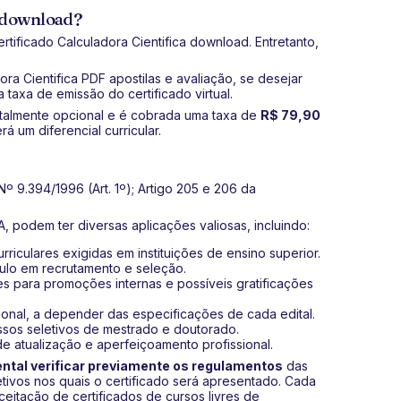
a download?
rtificado Calculadora Cientifica download. Entretanto,
ora Cientifica PDF apostilas e avaliação, se desejar
a taxa de emissão do certificado virtual.
totalmente opcional e é cobrada uma taxa de
R$ 79,90
á um diferencial curricular.
º 9.394/1996 (Art. 1º); Artigo 205 e 206 da
, podem ter diversas aplicações valiosas, incluindo:
riculares exigidas em instituições de ensino superior.
culo em recrutamento e seleção.
s para promoções internas e possíveis gratificações
ional, a depender das especificações de cada edital.
ssos seletivos de mestrado e doutorado.
de atualização e aperfeiçoamento profissional.
tal verificar previamente os regulamentos
das
etivos nos quais o certificado será apresentado. Cada
aceitação de certificados de cursos livres de