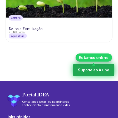
Gratuíto
Solos e Fertilização
2 - 120 Horas
Agricultura
Suporte ao Aluno
Portal IDEA
Conectando ideias, compartilhando
conhecimento, transformando vidas.
Links rápidos