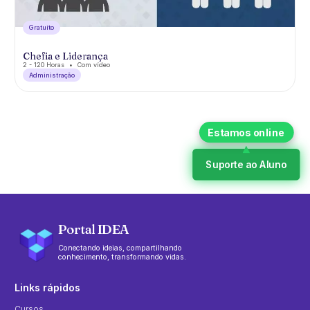
Gratuíto
Chefia e Liderança
2 - 120 Horas
Com vídeo
Administração
Suporte ao Aluno
Portal IDEA
Conectando ideias, compartilhando
conhecimento, transformando vidas.
Links rápidos
Cursos