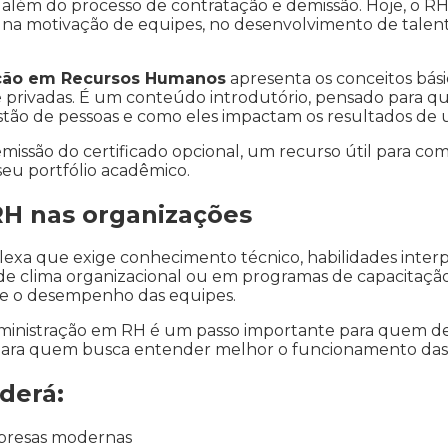
além do processo de contratação e demissão. Hoje, o RH
, na motivação de equipes, no desenvolvimento de talen
ação em Recursos Humanos
apresenta os conceitos básic
 privadas. É um conteúdo introdutório, pensado para
stão de pessoas e como eles impactam os resultados de
a emissão do certificado opcional, um recurso útil para 
seu portfólio acadêmico.
RH nas organizações
exa que exige conhecimento técnico, habilidades interpes
e clima organizacional ou em programas de capacitação, 
 e o desempenho das equipes.
inistração em RH é um passo importante para quem dese
para quem busca entender melhor o funcionamento das
derá:
presas modernas