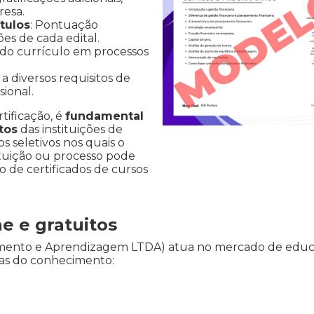
resa.
tulos
: Pontuação
ões de cada edital.
 do currículo em processos
a diversos requisitos de
ional.
rtificação, é
fundamental
tos
das instituições de
s seletivos nos quais o
ituição ou processo pode
ão de certificados de cursos
ne e gratuitos
vimento e Aprendizagem LTDA) atua no mercado de educ
reas do conhecimento: