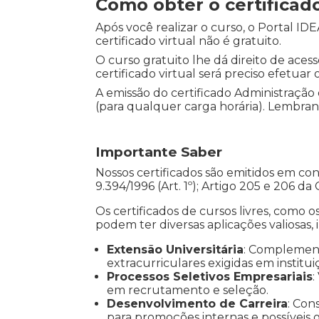
Como obter o certifica
Após você realizar o curso, o Portal 
certificado virtual não é gratuito.
O curso gratuito lhe dá direito de aces
certificado virtual será preciso efetuar
A emissão do certificado Administraç
(para qualquer carga horária). Lembrand
Importante Saber
Nossos certificados são emitidos em co
9.394/1996 (Art. 1º); Artigo 205 e 206 da
Os certificados de cursos livres, como o
podem ter diversas aplicações valiosas, 
Extensão Universitária
: Complemen
extracurriculares exigidas em institui
Processos Seletivos Empresariais
:
em recrutamento e seleção.
Desenvolvimento de Carreira
: Con
para promoções internas e possíveis gr