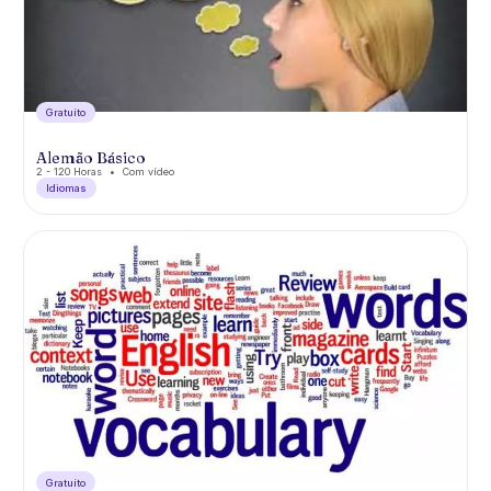
Gratuíto
Alemão Básico
2 - 120 Horas
Com vídeo
Idiomas
Gratuíto