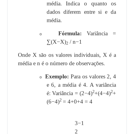
média. Indica o quanto os
dados diferem entre si e da
média.
Fórmula:
Variância =
o
∑(X−X)
/ n−1
2
Onde X são os valores individuais, ­X é a
média e n é o número de observações.
Exemplo:
Para os valores 2, 4
o
e 6, a média é 4. A variância
2
2
é: Variância = (2−4)
+(4−4)
+
2
(6−4)
= 4+0+4 = 4
3−1
2