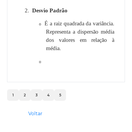
2.
Desvio Padrão
É a raiz quadrada da variância.
o
Representa a dispersão média
dos valores em relação à
média.
o
1
2
3
4
5
Voltar