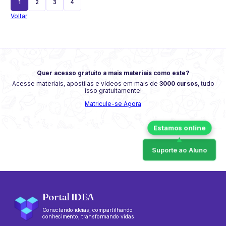
1
2
3
4
Voltar
Quer acesso gratuito a mais materiais como este?
Acesse materiais, apostilas e vídeos em mais de
3000 cursos
, tudo
isso gratuitamente!
Matricule-se Agora
Suporte ao Aluno
Portal IDEA
Conectando ideias, compartilhando
conhecimento, transformando vidas.