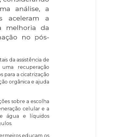
ima análise, a
as aceleram a
a melhoria da
nação no pós-
is da assistência de
ra uma recuperação
 para a cicatrização
ão orgânica e ajuda
ões sobre a escolha
generação celular e a
e água e líquidos
ulos.
fermeiros educam os