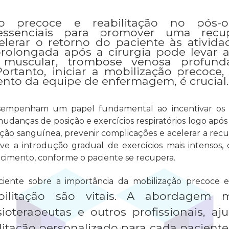
o precoce e reabilitação no pós-o
essenciais para promover uma recu
elerar o retorno do paciente às ativida
prolongada após a cirurgia pode levar 
 muscular, trombose venosa profund
 Portanto, iniciar a mobilização precoc
o da equipe de enfermagem, é crucial.
sempenham um papel fundamental ao incentivar os pa
danças de posição e exercícios respiratórios logo após a
ação sanguínea, prevenir complicações e acelerar a recu
olve a introdução gradual de exercícios mais intensos
lecimento, conforme o paciente se recupera.
iente sobre a importância da mobilização precoce 
ilitação são vitais. A abordagem mul
ioterapeutas e outros profissionais, a
litação personalizado para cada pacient