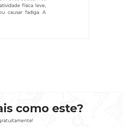
ividade física leve,
ou causar fadiga. A
ais como este?
 gratuitamente!