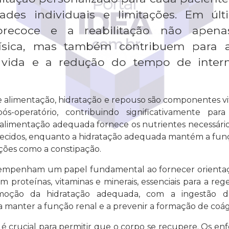
ades individuais e limitações. Em últ
precoce e a reabilitação não apen
física, mas também contribuem para 
 vida e a redução do tempo de inter
e alimentação, hidratação e repouso são componentes vita
-operatório, contribuindo significativamente pa
A alimentação adequada fornece os nutrientes necessários
tecidos, enquanto a hidratação adequada mantém a funç
ções como a constipação.
empenham um papel fundamental ao fornecer orientaç
m proteínas, vitaminas e minerais, essenciais para a re
moção da hidratação adequada, com a ingestão d
a manter a função renal e a prevenir a formação de coág
 crucial para permitir que o corpo se recupere. Os en