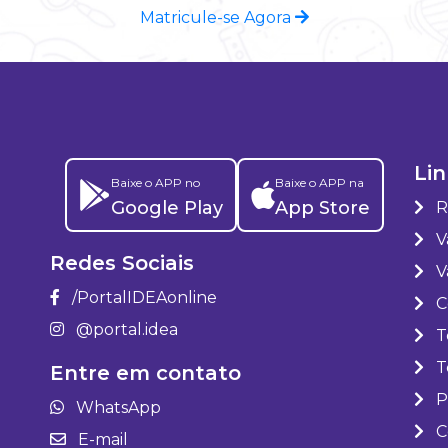
Matricule-se Agora
Lin
Baixe o APP no
Baixe o APP na
Google Play
App Store
R
Va
Redes Sociais
V
/PortalIDEAonline
C
@portal.idea
T
T
Entre em contato
P
WhatsApp
C
E-mail