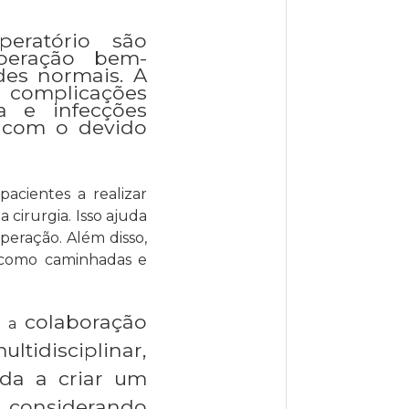
peratório são
peração bem-
des normais. A
a complicações
a e infecções
e, com o devido
cientes a realizar
 cirurgia. Isso ajuda
peração. Além disso,
, como caminhadas e
colaboração
e a
tidisciplinar,
juda a criar um
e, considerando