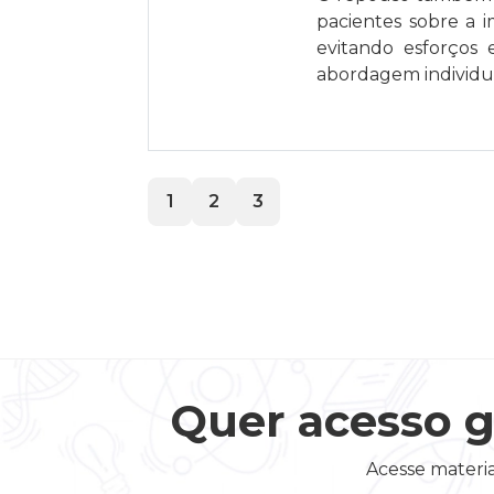
pacientes sobre a i
evitando esforços 
abordagem individua
1
2
3
Quer acesso g
Acesse materia