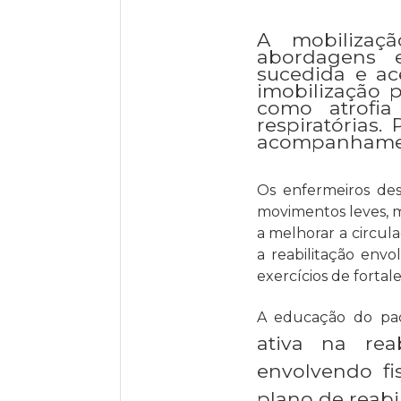
A mobilizaçã
abordagens 
sucedida e ac
imobilização 
como atrofia
respiratórias.
acompanhament
Os enfermeiros de
movimentos leves, mu
a melhorar a circul
a reabilitação env
exercícios de forta
A educação do pac
ativa na reab
envolvendo fis
plano de reabi