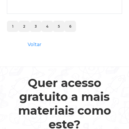
1
2
3
4
5
6
Voltar
Quer acesso
gratuito a mais
materiais como
este?