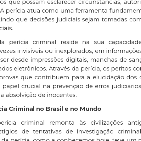
os que possam esclarecer circunstâncias, autor
. A perícia atua como uma ferramenta fundament
itindo que decisões judiciais sejam tomadas c
iais.
a perícia criminal reside na sua capacidad
 vezes invisíveis ou inexplorados, em informações 
 ser desde impressões digitais, manchas de sa
 dados eletrônicos. Através da perícia, os peritos 
rovas que contribuem para a elucidação dos c
pel crucial na prevenção de erros judiciários,
a absolvição de inocentes.
cia Criminal no Brasil e no Mundo
erícia criminal remonta às civilizações ant
tígios de tentativas de investigação crimina
 da perícia, como a conhecemos hoje, teve um 