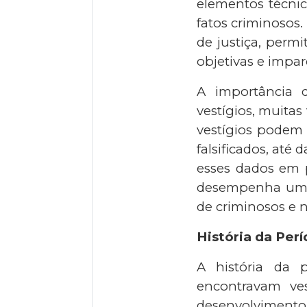
elementos técnic
fatos criminosos
de justiça, perm
objetivas e imparc
A importância d
vestígios, muitas
vestígios podem
falsificados, até
esses dados em p
desempenha um pa
de criminosos e n
História da Perí
A história da p
encontravam ves
desenvolvimento