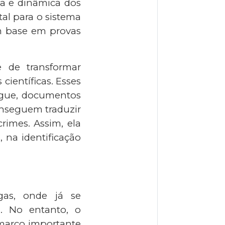
ia e dinâmica dos
al para o sistema
om base em provas
e de transformar
científicas. Esses
ngue, documentos
conseguem traduzir
rimes. Assim, ela
 na identificação
igas, onde já se
l. No entanto, o
marco importante