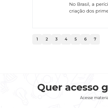
No Brasil, a perí
criação dos prime
1
2
3
4
5
6
7
Quer acesso g
Acesse materia