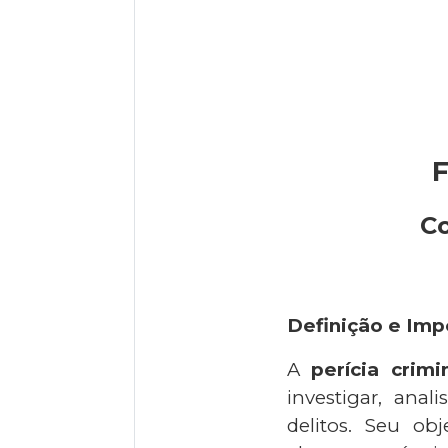
F
Co
Definição e Impo
A
perícia crimi
investigar, anal
delitos. Seu ob