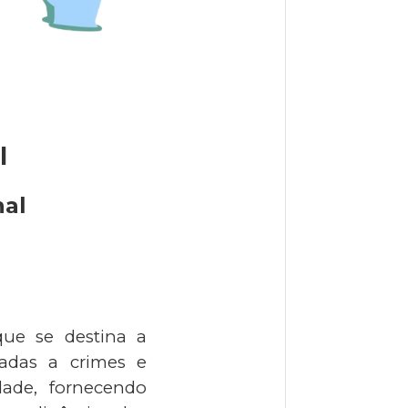
l
nal
ue se destina a
onadas a crimes e
dade, fornecendo