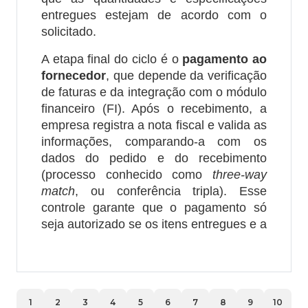
entregues estejam de acordo com o
solicitado.
A etapa final do ciclo é o
pagamento ao
fornecedor
, que depende da verificação
de faturas e da integração com o módulo
financeiro (FI). Após o recebimento, a
empresa registra a nota fiscal e valida as
informações, comparando-a com os
dados do pedido e do recebimento
(processo conhecido como
three-way
match
, ou conferência tripla). Esse
controle garante que o pagamento só
seja autorizado se os itens entregues e a
1
2
3
4
5
6
7
8
9
10