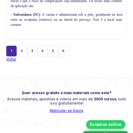
eficaz e que o risco de complicações seja minimizado. Os locais mais comuns
de aplicação são:
·
Subcutânea (SC)
: A vacina é administrada sob a pele, geralmente na área
entre as escápulas (ombros) ou na lateral do pescoço. Este é o local mais
comum
1
2
3
4
5
6
Voltar
Quer acesso gratuito a mais materiais como este?
Acesse materiais, apostilas e vídeos em mais de
3000 cursos
, tudo
isso gratuitamente!
Matricule-se Agora