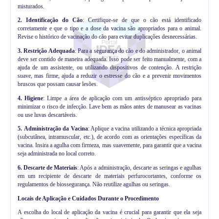
misturados.
2.
Identificação do Cão
: Certifique-se de que o cão está identificado
corretamente e que o tipo e a dose da vacina são apropriados para o animal.
Revise o histórico de vacinação do cão para evitar duplicações desnecessárias.
3.
Restrição Adequada
: Para a segurança do cão e do administrador, o animal
deve ser contido de maneira adequada. Isso pode ser feito manualmente, com a
ajuda de um assistente, ou utilizando dispositivos de contenção. A restrição
suave, mas firme, ajuda a reduzir o estresse do cão e a prevenir movimentos
bruscos que possam causar lesões.
4.
Higiene
: Limpe a área de aplicação com um antisséptico apropriado para
minimizar o risco de infecção. Lave bem as mãos antes de manusear as vacinas
ou use luvas descartáveis.
5.
Administração da Vacina
: Aplique a vacina utilizando a técnica apropriada
(subcutânea, intramuscular, etc.), de acordo com as orientações específicas da
vacina. Insira a agulha com firmeza, mas suavemente, para garantir que a vacina
seja administrada no local correto.
6.
Descarte de Materiais
: Após a administração, descarte as seringas e agulhas
em um recipiente de descarte de materiais perfurocortantes, conforme os
regulamentos de biossegurança. Não reutilize agulhas ou seringas.
Locais de Aplicação e Cuidados Durante o Procedimento
A escolha do local de aplicação da vacina é crucial para garantir que ela seja