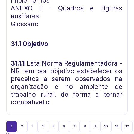
implementos
ANEXO II - Quadros e Figuras
auxiliares
Glossário
31.1 Objetivo
31.1.1
Esta Norma Regulamentadora -
NR tem por objetivo estabelecer os
preceitos a serem observados na
organização e no ambiente de
trabalho rural, de forma a tornar
compatível o
1
2
3
4
5
6
7
8
9
10
11
12