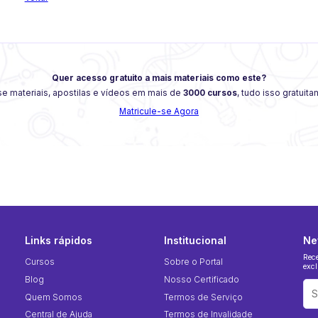
Quer acesso gratuito a mais materiais como este?
e materiais, apostilas e vídeos em mais de
3000 cursos
, tudo isso gratuit
Matricule-se Agora
Links rápidos
Institucional
Ne
Rec
Cursos
Sobre o Portal
excl
Blog
Nosso Certificado
Quem Somos
Termos de Serviço
Central de Ajuda
Termos de Invalidade