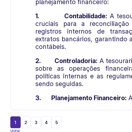
planejamento financeiro:
1.
Contabilidade:
A tesou
cruciais para a reconciliação
registros internos de trans
extratos bancários, garantindo 
contábeis.
2.
Controladoria:
A tesourar
sobre as operações financei
políticas internas e as regula
sendo seguidas.
3.
Planejamento Financeiro:
A
1
2
3
4
5
Voltar