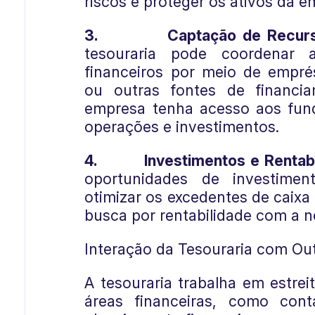
riscos e proteger os ativos da e
3.
Captação de Recur
tesouraria pode coordenar 
financeiros por meio de emprés
ou outras fontes de financi
empresa tenha acesso aos fun
operações e investimentos.
4.
Investimentos e Rentabi
oportunidades de investime
otimizar os excedentes de caixa
busca por rentabilidade com a n
Interação da Tesouraria com Out
A tesouraria trabalha em estre
áreas financeiras, como conta