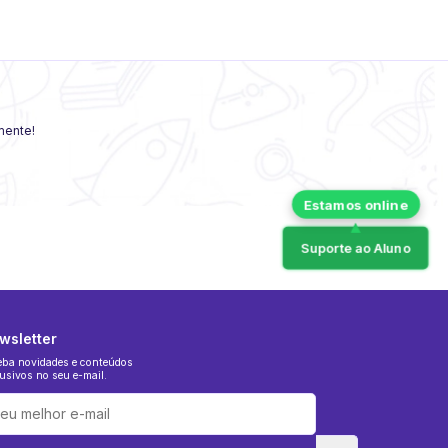
amente!
Suporte ao Aluno
wsletter
eba novidades e conteúdos
usivos no seu e-mail.