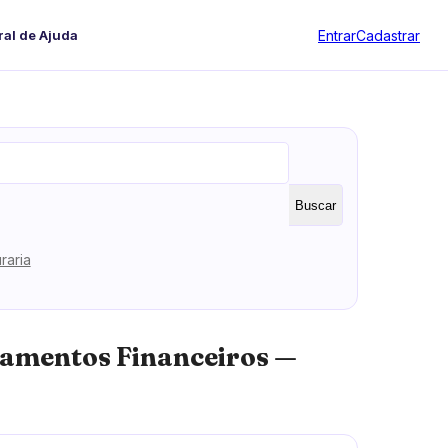
Entrar
Cadastrar
ral de Ajuda
Buscar
raria
damentos Financeiros —