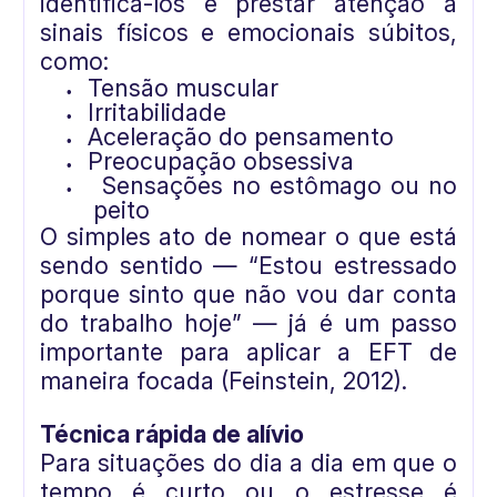
identificá-los é prestar atenção a
sinais físicos e emocionais súbitos,
como:
Tensão muscular
•
Irritabilidade
•
Aceleração do pensamento
•
Preocupação obsessiva
•
Sensações no estômago ou no
•
peito
O simples ato de nomear o que está
sendo sentido — “Estou estressado
porque sinto que não vou dar conta
do trabalho hoje” — já é um passo
importante para aplicar a EFT de
maneira focada (Feinstein, 2012).
Técnica rápida de alívio
Para situações do dia a dia em que o
tempo é curto ou o estresse é