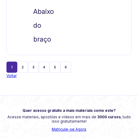
Abaixo
do
braço
1
2
3
4
5
6
Voltar
Quer acesso gratuito a mais materiais como este?
Acesse materiais, apostilas e vídeos em mais de
3000 cursos
, tudo
isso gratuitamente!
Matricule-se Agora