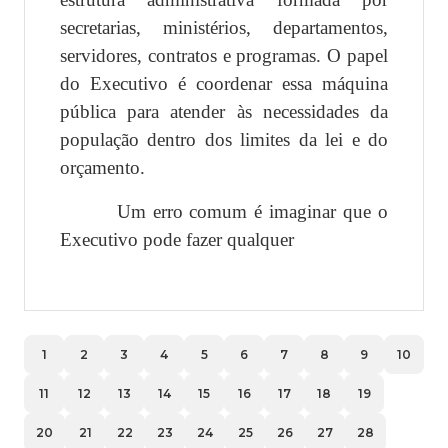
secretarias, ministérios, departamentos,
servidores, contratos e programas. O papel
do Executivo é coordenar essa máquina
pública para atender às necessidades da
população dentro dos limites da lei e do
orçamento.
Um erro comum é imaginar que o
Executivo pode fazer qualquer
1
2
3
4
5
6
7
8
9
10
11
12
13
14
15
16
17
18
19
20
21
22
23
24
25
26
27
28