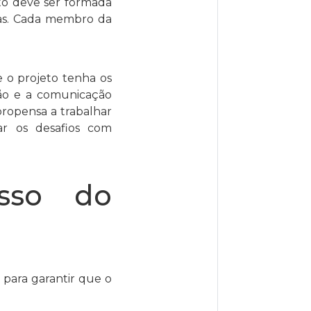
eto deve ser formada
efas. Cada membro da
 o projeto tenha os
ão e a comunicação
ropensa a trabalhar
ar os desafios com
esso do
 para garantir que o