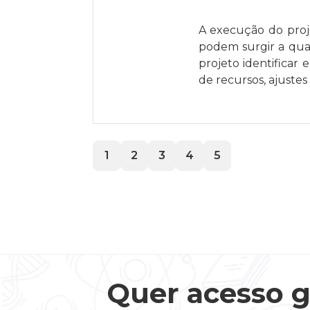
A execução do proj
podem surgir a qua
projeto identificar
de recursos, ajuste
1
2
3
4
5
Quer acesso g