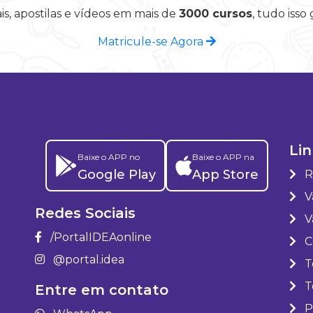
is, apostilas e vídeos em mais de
3000 cursos
, tudo isso
Matricule-se Agora
Lin
Baixe o APP no
Baixe o APP na
Google Play
App Store
R
Va
Redes Sociais
V
/PortalIDEAonline
C
@portal.idea
T
T
Entre em contato
P