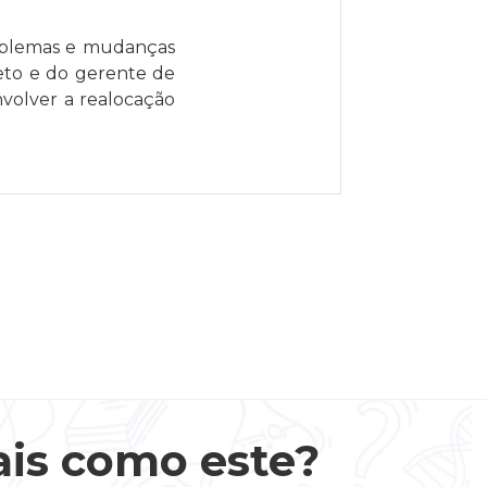
roblemas e mudanças
eto e do gerente de
nvolver a realocação
ais como este?