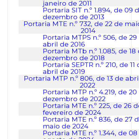
janeiro
de
2011
Portaria SIT
n.º
1.894,
de
09
dezembro
de
2013
Portaria
MTE
n.º
732,
de
22 de mai
2014
Portaria
MTPS
n.º
506,
de 29
abril
de 2016
Portaria
MTb
n.º
1.085,
de 18
dezembro
de 2018
Portaria SEPTR n.º
210,
de 11
abril de 2019
Portaria MTP
n.º
806,
de
13
de
abri
2022
Portaria
MTP
n.º
4.219,
de
20
dezembro de
2022
Portaria
MTE
n.º
225,
de
26
d
fevereiro de
2024
Portaria MTE n.º 836, de 27 
maio de 2024
Portaria MTE n.º
1.344
, de
08