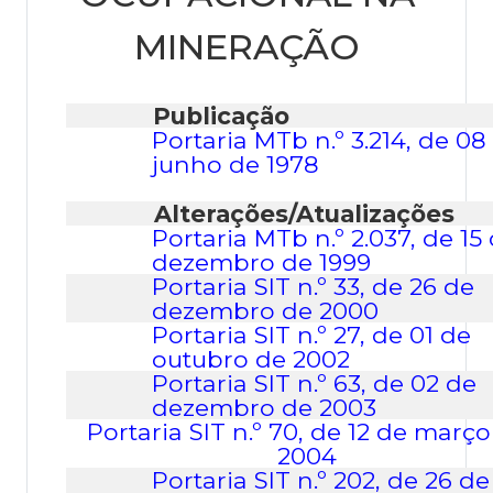
MINERAÇÃO
Publicação
Portaria
MTb
n.º
3.214,
de 08
junho
de
1978
Alterações/Atualizações
Portaria
MTb
n.º
2.037,
de
15
dezembro de
1999
Portaria
SIT
n.º
33,
de 26
de
dezembro
de
2000
Portaria
SIT
n.º
27,
de
01
de
outubro
de
2002
Portaria
SIT
n.º
63,
de 02
de
dezembro
de
2003
Portaria SIT
n.º
70,
de 12
de
março
2004
Portaria SIT
n.º
202,
de
26 de