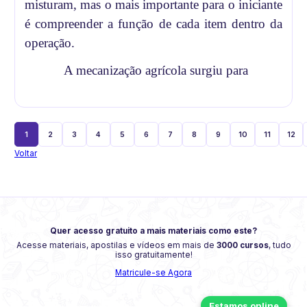
misturam, mas o mais importante para o iniciante
é compreender a função de cada item dentro da
operação.
A mecanização agrícola surgiu para
1
2
3
4
5
6
7
8
9
10
11
12
Voltar
Quer acesso gratuito a mais materiais como este?
Acesse materiais, apostilas e vídeos em mais de
3000 cursos
, tudo
isso gratuitamente!
Matricule-se Agora